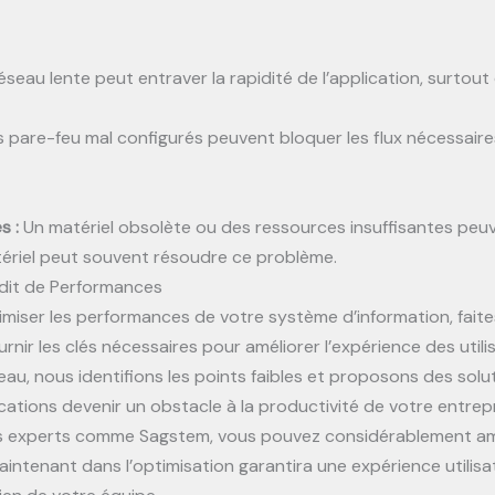
eau lente peut entraver la rapidité de l’application, surtout
s pare-feu mal configurés peuvent bloquer les flux nécessaire
s :
Un matériel obsolète ou des ressources insuffisantes peuven
tériel peut souvent résoudre ce problème.
udit de Performances
miser les performances de votre système d’information, fait
ournir les clés nécessaires pour améliorer l’expérience des uti
éseau, nous identifions les points faibles et proposons des sol
lications devenir un obstacle à la productivité de votre entre
des experts comme Sagstem, vous pouvez considérablement am
intenant dans l’optimisation garantira une expérience utilisate